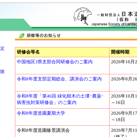
認定
研修会等名
開催時期
中国地区3県支部合同研修会のご案内
2026年10月
員限
令和8年度支部定期総会、講演会のご案内
2026年8月2
令和8年度「第46回 緑化樹木の土壌･農薬･
2026年10月
病害虫対策研修会」のご案内
～16日
令和8年度造園夏期大学
2026年9月1
～18日
令和8年度造園修景講演会
2026年7月1
（終了）