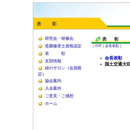
研究会・研修会
造園修景士資格認定
｜
TOP
｜
会長表彰
｜
表 彰
会長表彰
支部情報
国土交通大
緑のサロン（会員限
定）
協会案内
入会案内
ご意見・ご感想
ホーム