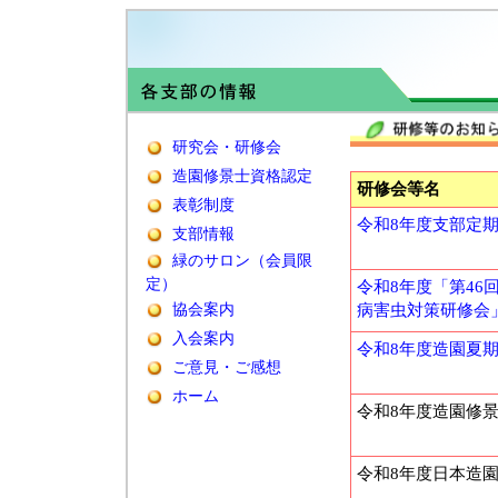
研究会・研修会
造園修景士資格認定
研修会等名
表彰制度
令和8年度支部定
支部情報
緑のサロン（会員限
定）
令和8年度「第46
協会案内
病害虫対策研修会
入会案内
令和8年度造園夏
ご意見・ご感想
ホーム
令和8年度造園修
令和8年度日本造